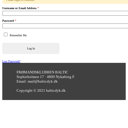
Username or Email Address
*
Password
*
Remember Me
Log In
Lost Password?
FRØMANDSKLUBBEN BALTIC
Sophieholmen 17 · 4800 Nykøbing F.
Email: mail@balticdyk.dk
Copyright © 2021 balticdyk.dk