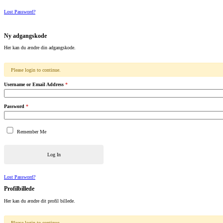
Lost Password?
Ny adgangskode
Her kan du ændre din adgangskode.
Please login to continue.
Username or Email Address
*
Password
*
Remember Me
Log In
Lost Password?
Profilbillede
Her kan du ændre dit profil billede.
Please login to continue.