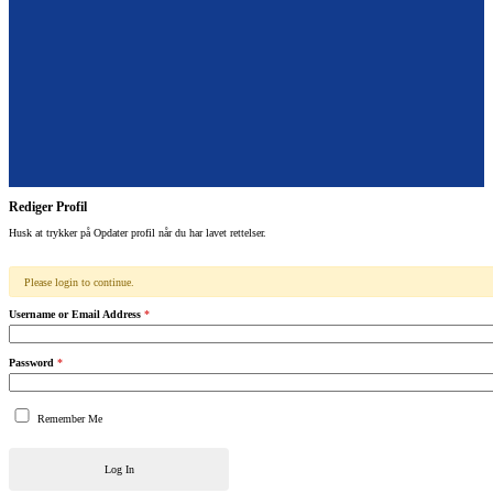
Rediger Profil
Husk at trykker på Opdater profil når du har lavet rettelser.
Please login to continue.
Username or Email Address
*
Password
*
Remember Me
Log In