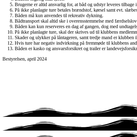
Brugerne er altid ansvarlig for, at båd og udstyr leveres tilbag
På ikke planlagte ture betales brændstof, kørsel samt evt. slæbes
Båden må kun anvendes til rekreativ dykning.
Bådtransport skal altid ske i overensstemmelse med færdselslov
Båden kan kun reserveres en dag af gangen, dog med undtagelse 
På ikke planlagte ture, skal der skrives ud til klubbens medlemm
Skader og ulykker på låntageren, samt tredje mand er klubben i
Hvis ture har negativ indvirkning på fremmøde til klubbens an
Båden er kasko og ansvarsforsikret og trailer er landevejsforsikr
Bestyrelsen, april 2024