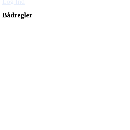
Log Ind
Bådregler