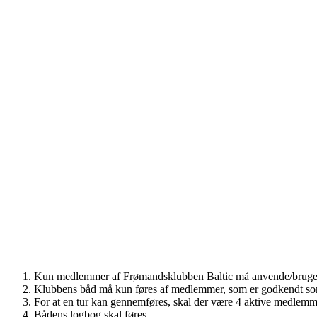
Kun medlemmer af Frømandsklubben Baltic må anvende/bruge
Klubbens båd må kun føres af medlemmer, som er godkendt so
For at en tur kan gennemføres, skal der være 4 aktive medlemm
Bådens logbog skal føres.