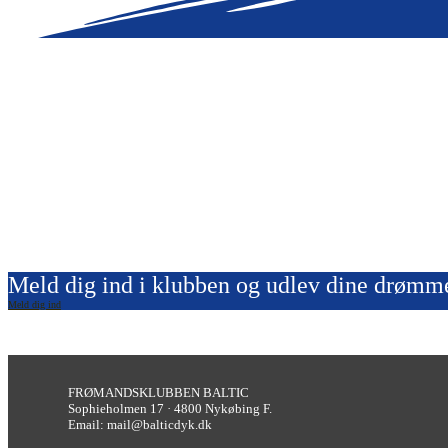
Meld dig ind i klubben og udlev dine drømm
Meld dig ind
FRØMANDSKLUBBEN BALTIC
Sophieholmen 17 · 4800 Nykøbing F.
Email: mail@balticdyk.dk