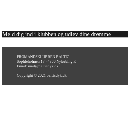
Meld dig ind i klubben og udlev dine drømme
FRØMANDSKLUBBEN BALTIC
Sophieholmen 17 · 4800 Nykøbing F.
Email: mail@balticdyk.dk
Copyright © 2021 balticdyk.dk