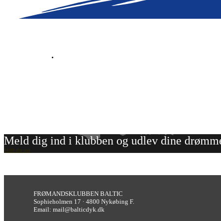
Meld dig ind i klubben og udlev dine drømm
Meld dig ind
FRØMANDSKLUBBEN BALTIC
Sophieholmen 17 · 4800 Nykøbing F.
Email: mail@balticdyk.dk