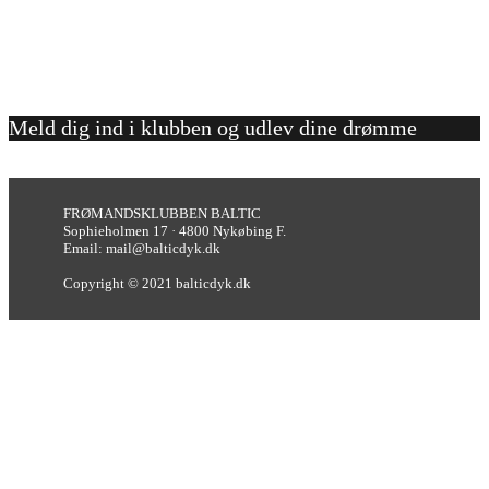
Meld dig ind i klubben og udlev dine drømme
FRØMANDSKLUBBEN BALTIC
Sophieholmen 17 · 4800 Nykøbing F.
Email: mail@balticdyk.dk
Copyright © 2021 balticdyk.dk