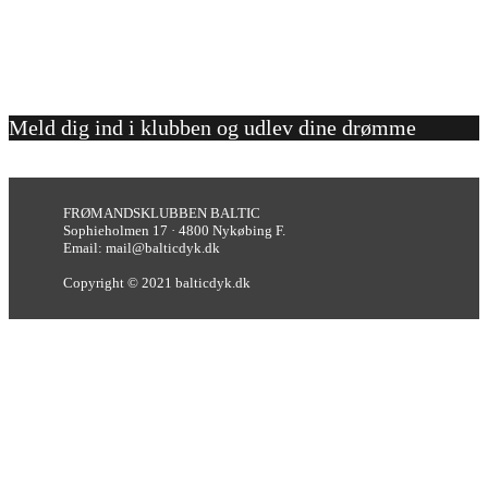
Meld dig ind i klubben og udlev dine drømme
FRØMANDSKLUBBEN BALTIC
Sophieholmen 17 · 4800 Nykøbing F.
Email: mail@balticdyk.dk
Copyright © 2021 balticdyk.dk