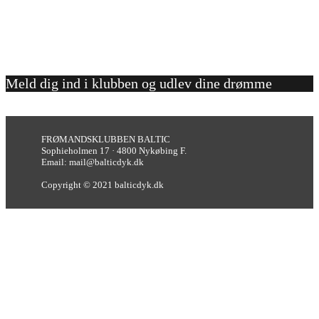
Meld dig ind i klubben og udlev dine drømme
FRØMANDSKLUBBEN BALTIC
Sophieholmen 17 · 4800 Nykøbing F.
Email: mail@balticdyk.dk
Copyright © 2021 balticdyk.dk