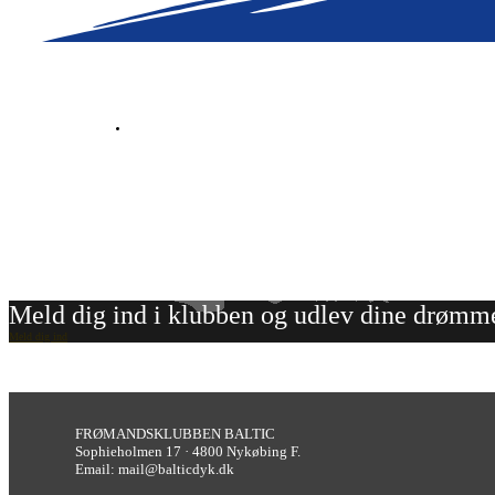
Meld dig ind i klubben og udlev dine drømm
Meld dig ind
FRØMANDSKLUBBEN BALTIC
Sophieholmen 17 · 4800 Nykøbing F.
Email: mail@balticdyk.dk